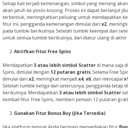
Setiap kali terjadi kemenangan, simbol yang menang akan
akan jatuh ke posisi kosong. Proses ini dapat berlanjut 
terbentuk, meningkatkan peluang untuk mendapatkan ke
fitur ini, pengganda kemenangan dimulai dari
x2
, meningk
pada tumble berikutnya. Setelah tumble keempat dan set
untuk semua tumble berikutnya, dan diatur ulang di akhir
Aktifkan Fitur Free Spins
Mendapatkan
3 atau lebih simbol Scatter
di mana saja d
Spins, dimulai dengan
12 putaran gratis
. Selama Free S
dimulai dari
x2
, meningkat menjadi
x4
,
x6
, dan mencapai
x
Setelah tumble ketiga dan seterusnya, pengganda tetap d
berikutnya. Mendapatkan
3 atau lebih simbol Scatter
se
kembali fitur Free Spins, memberi pemain 12 putaran grat
Gunakan Fitur Bonus Buy (Jika Tersedia)
Jika platform tempat Anda bermain menyediakan fitur
Bon