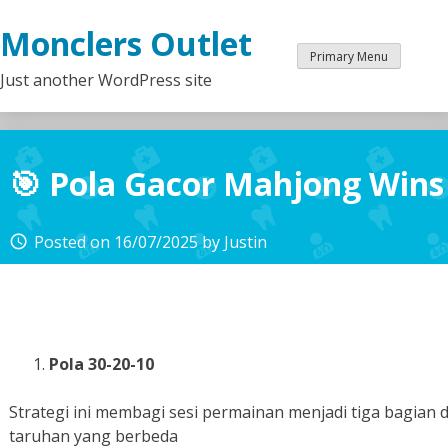
Skip
Monclers Outlet
to
content
Primary Menu
Just another WordPress site
🎯 Pola Gacor Mahjong Wins
Posted on
16/07/2025
by
Justin
access_time
Pola 30-20-10
Strategi ini membagi sesi permainan menjadi tiga bagian
taruhan yang berbeda