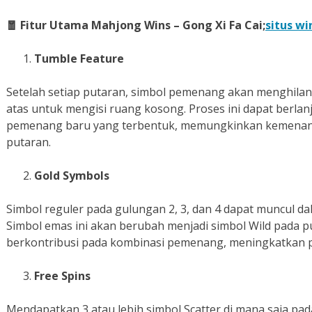
🧧 Fitur Utama Mahjong Wins – Gong Xi Fa Cai;
situs wi
Tumble Feature
Setelah setiap putaran, simbol pemenang akan menghilang
atas untuk mengisi ruang kosong. Proses ini dapat berlan
pemenang baru yang terbentuk, memungkinkan kemenanga
putaran.
Gold Symbols
Simbol reguler pada gulungan 2, 3, dan 4 dapat muncul d
Simbol emas ini akan berubah menjadi simbol Wild pada pu
berkontribusi pada kombinasi pemenang, meningkatkan p
Free Spins
Mendapatkan 3 atau lebih simbol Scatter di mana saja pa