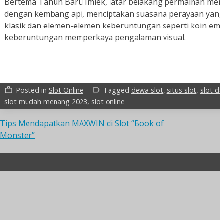
Bertema Tahun Baru Imlek, latar belakang permainan me
dengan kembang api, menciptakan suasana perayaan yan
klasik dan elemen-elemen keberuntungan seperti koin e
keberuntungan memperkaya pengalaman visual.
Posted in
Slot Online
Tagged
dewa slot
,
situs slot
,
slot 
work_outline
label_outline
slot mudah menang 2023
,
slot online
Post
Tips Mendapatkan MAXWIN di Slot “Book of
Monster”
navigation