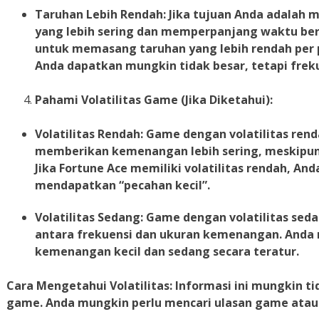
Taruhan Lebih Rendah:
Jika tujuan Anda adalah
yang lebih sering dan memperpanjang waktu be
untuk memasang taruhan yang lebih rendah per
Anda dapatkan mungkin tidak besar, tetapi frekue
Pahami Volatilitas Game (Jika Diketahui):
Volatilitas Rendah:
Game dengan volatilitas rend
memberikan kemenangan lebih sering, meskipun 
Jika Fortune Ace memiliki volatilitas rendah, And
mendapatkan “pecahan kecil”.
Volatilitas Sedang:
Game dengan volatilitas se
antara frekuensi dan ukuran kemenangan. And
kemenangan kecil dan sedang secara teratur.
Cara Mengetahui Volatilitas:
Informasi ini mungkin tid
game. Anda mungkin perlu mencari ulasan game atau 