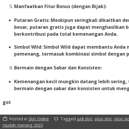
Manfaatkan Fitur Bonus (dengan Bijak):
Putaran Gratis:
Meskipun seringkali dikaitkan 
besar, putaran gratis juga dapat menghasilkan
berkontribusi pada total kemenangan Anda.
Simbol Wild:
Simbol Wild dapat membantu Anda 
pemenang, termasuk kombinasi simbol dengan 
Bermain dengan Sabar dan Konsisten:
Kemenangan kecil mungkin datang lebih sering, 
bermain dengan sabar dan konsisten untuk men
got
Posted in
Slot Online
Tagged
judi slot
,
situs slot
,
situs sl
work_outline
label_outline
mudah menang 2023