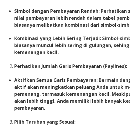
Simbol dengan Pembayaran Rendah:
Perhatikan s
nilai pembayaran lebih rendah dalam tabel pem
biasanya melibatkan kombinasi dari simbol-simbol
Kombinasi yang Lebih Sering Terjadi:
Simbol-sim
biasanya muncul lebih sering di gulungan, sehi
kemenangan kecil.
Perhatikan Jumlah Garis Pembayaran (Paylines):
Aktifkan Semua Garis Pembayaran:
Bermain den
aktif akan meningkatkan peluang Anda untuk 
pemenang, termasuk kemenangan kecil. Meskipu
akan lebih tinggi, Anda memiliki lebih banyak
pembayaran.
Pilih Taruhan yang Sesuai: