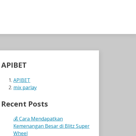
APIBET
APIBET
mix parlay
Recent Posts
💰 Cara Mendapatkan
Kemenangan Besar di Blitz Super
Wheel