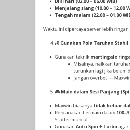
Dini hari (02.00 – 06.00 WIB)
Menjelang siang (10.00 – 12.00 W
Tengah malam (22.00 – 01.00 WI
Waktu ini dipercaya server lebih ringan
💰
Gunakan Pola Taruhan Stabil
Gunakan teknik
martingale ringa
Misalnya, naikkan taruhan
turunkan lagi jika belum d
Jangan overbet — Maxwin b
🎮
Main dalam Sesi Panjang (Spi
Maxwin biasanya
tidak keluar da
Rencanakan bermain dalam
100–3
Scatter muncul.
Gunakan
Auto Spin + Turbo
agar 