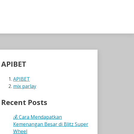
APIBET
APIBET
mix parlay
Recent Posts
💰 Cara Mendapatkan
Kemenangan Besar di Blitz Super
Wheel