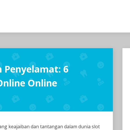
n Penyelamat: 6
Online Online
tang keajaiban dan tantangan dalam dunia slot