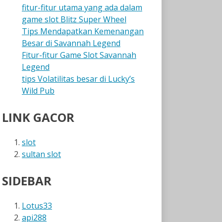
fitur-fitur utama yang ada dalam
game slot Blitz Super Wheel
Tips Mendapatkan Kemenangan
Besar di Savannah Legend
Fitur-fitur Game Slot Savannah
Legend
tips Volatilitas besar di Lucky’s
Wild Pub
LINK GACOR
slot
sultan slot
SIDEBAR
Lotus33
api288