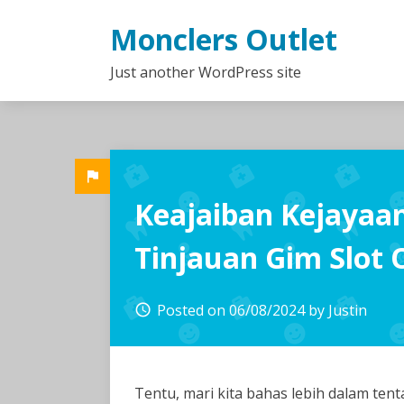
Skip
Monclers Outlet
to
content
Just another WordPress site
flag
Keajaiban Kejayaa
Tinjauan Gim Slot 
Posted on
06/08/2024
by
Justin
access_time
Tentu, mari kita bahas lebih dalam ten