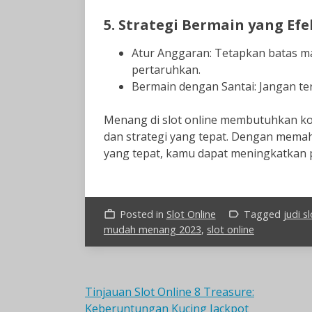
5. Strategi Bermain yang Efe
Atur Anggaran: Tetapkan batas m
pertaruhkan.
Bermain dengan Santai: Jangan te
Menang di slot online membutuhkan k
dan strategi yang tepat. Dengan memah
yang tepat, kamu dapat meningkatkan
Posted in
Slot Online
Tagged
judi sl
work_outline
label_outline
mudah menang 2023
,
slot online
Post
Tinjauan Slot Online 8 Treasure:
Keberuntungan Kucing Jackpot