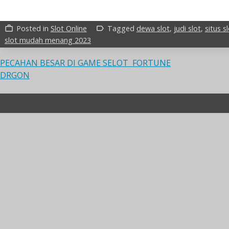
Posted in
Slot Online
Tagged
dewa slot
,
judi slot
,
situs s
work_outline
label_outline
slot mudah menang 2023
Post
PECAHAN BESAR DI GAME SELOT FORTUNE
DRGON
navigation