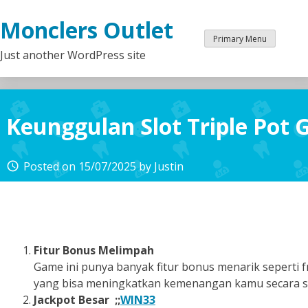
Skip
Monclers Outlet
to
content
Primary Menu
Just another WordPress site
Keunggulan Slot Triple Pot 
Posted on
15/07/2025
by
Justin
access_time
Fitur Bonus Melimpah
Game ini punya banyak fitur bonus menarik seperti fr
yang bisa meningkatkan kemenangan kamu secara si
Jackpot Besar ;;
WIN33