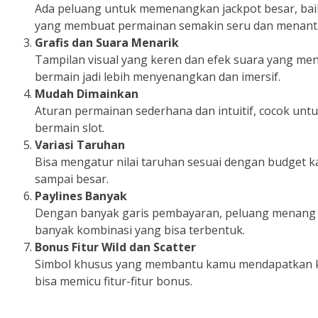
Ada peluang untuk memenangkan jackpot besar, baik
yang membuat permainan semakin seru dan menant
Grafis dan Suara Menarik
Tampilan visual yang keren dan efek suara yang 
bermain jadi lebih menyenangkan dan imersif.
Mudah Dimainkan
Aturan permainan sederhana dan intuitif, cocok unt
bermain slot.
Variasi Taruhan
Bisa mengatur nilai taruhan sesuai dengan budget ka
sampai besar.
Paylines Banyak
Dengan banyak garis pembayaran, peluang menang ja
banyak kombinasi yang bisa terbentuk.
Bonus Fitur Wild dan Scatter
Simbol khusus yang membantu kamu mendapatkan 
bisa memicu fitur-fitur bonus.