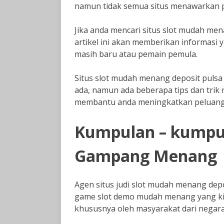
namun tidak semua situs menawarkan 
Jika anda mencari situs slot mudah men
artikel ini akan memberikan informasi
masih baru atau pemain pemula.
Situs slot mudah menang deposit puls
ada, namun ada beberapa tips dan trik
membantu anda meningkatkan peluan
Kumpulan – kumpul
Gampang Menang
Agen situs judi slot mudah menang dep
game slot demo mudah menang yang kini
khususnya oleh masyarakat dari negara