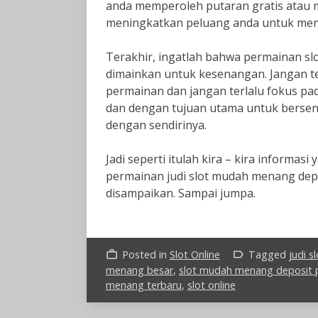
anda memperoleh putaran gratis atau 
meningkatkan peluang anda untuk me
Terakhir, ingatlah bahwa permainan sl
dimainkan untuk kesenangan. Jangan 
permainan dan jangan terlalu fokus pa
dan dengan tujuan utama untuk berse
dengan sendirinya.
Jadi seperti itulah kira – kira informas
permainan judi slot mudah menang dep
disampaikan. Sampai jumpa.
Posted in
Slot Online
Tagged
judi sl
work_outline
label_outline
menang besar
,
slot mudah menang deposit 
menang terbaru
,
slot online