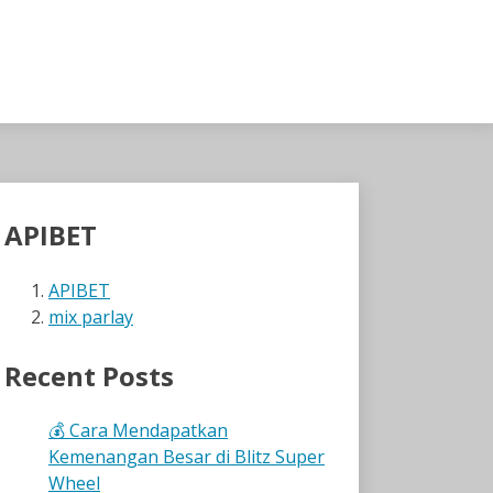
APIBET
APIBET
mix parlay
Recent Posts
💰 Cara Mendapatkan
Kemenangan Besar di Blitz Super
Wheel