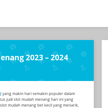
enang 2023 – 2024
t
yang makin hari semakin populer dalam
tus judi slot mudah menang hari ini yang
slot mudah menang bet kecil yang menarik,