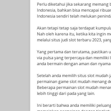
Perlu diketahui jika sekarang memang ban
Indonesia, bahkan bisa mencapai ribuan
Indonesia sendiri telah melukan peninda
Akan tetapi tetap saja terdapat kumpula
Nah oleh karena itu, ketika kita ingi
melalui situs judi slot terbaru 2023, yan
Yang pertama dan terutama, pastikan u
via pulsa yang terpercaya dan memiliki 
anda bermain dengan aman dan nyama
Setelah anda memilih situs slot mudah 
permainan game slot mudah menang dep
Beberapa permainan slot mudah menang
lebih tinggi dari pada yang lain.
Ini berarti bahwa anda memiliki peluan