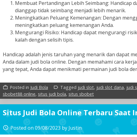
Membuat Pertandingan Lebih Seimbang: Handicap d
dianggap tidak seimbang menjadi lebih menarik.
Meningkatkan Peluang Kemenangan: Dengan mengg
meningkatkan peluang kemenangan Anda.
Mengurangi Risiko: Handicap dapat mengurangi risiko
kalah dengan selisih tipis.
Handicap adalah jenis taruhan yang menarik dan dapat
Anda dalam judi bola online. Dengan memahami cara kerj
yang tepat, Anda dapat menikmati permainan judi bola de
Posted in
Judi Bola
Tagged
judi slot
,
judi slot dana
,
judi 
work_outline
label_outline
sbobet88 online
,
situs judi bola
,
situs sbobet
Situs Judi Bola Online Terbaru Saat I
Posted on
09/08/2023
by
Justin
access_time