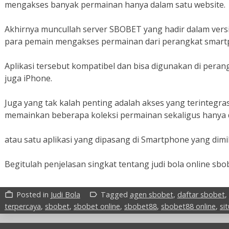
mengakses banyak permainan hanya dalam satu website.
Akhirnya muncullah server SBOBET yang hadir dalam vers
para pemain mengakses permainan dari perangkat smartph
Aplikasi tersebut kompatibel dan bisa digunakan di peran
juga iPhone.
Juga yang tak kalah penting adalah akses yang terintegra
memainkan beberapa koleksi permainan sekaligus hanya
atau satu aplikasi yang dipasang di Smartphone yang dimil
Begitulah penjelasan singkat tentang judi bola online sbo
Posted in
Judi Bola
Tagged
agen sbobet
,
daftar sbobet
,
work_outline
label_outline
terpercaya
,
sbobet
,
sbobet online
,
sbobet88
,
sbobet88 online
,
si