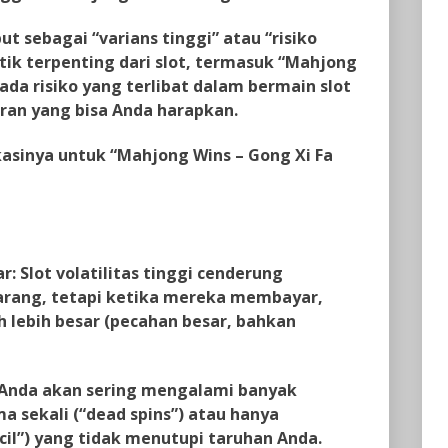
but sebagai “varians tinggi” atau “risiko
stik terpenting dari slot, termasuk “Mahjong
pada
risiko yang terlibat dalam bermain slot
ran yang bisa Anda harapkan.
kasinya untuk “Mahjong Wins – Gong Xi Fa
ar
: Slot volatilitas tinggi cenderung
jarang
, tetapi ketika mereka membayar,
h lebih besar
(pecahan besar, bahkan
 Anda akan sering mengalami banyak
 sekali (“dead spins”) atau hanya
il”) yang tidak menutupi taruhan Anda.