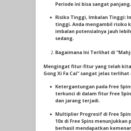
Periode ini bisa sangat panjang.
Risiko Tinggi, Imbalan Tinggi
: 
tinggi. Anda mengambil risiko 
imbalan potensialnya jauh lebih
sedang.
Bagaimana Ini Terlihat di “Mahj
Mengingat fitur-fitur yang telah kita
Gong Xi Fa Cai” sangat jelas terlihat 
Ketergantungan pada Free Spin
terkunci di dalam fitur Free Spi
dan jarang terjadi.
Multiplier Progresif di Free Spin
10x di Free Spins menunjukkan 
berhasil mendapatkan kemenang