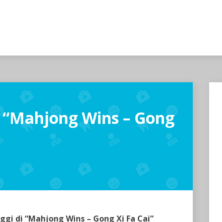
di “Mahjong Wins – Gong
ggi di “Mahjong Wins – Gong Xi Fa Cai”