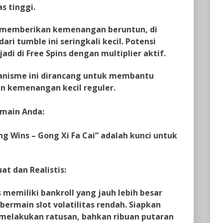
as tinggi.
 memberikan kemenangan beruntun, di
i tumble ini seringkali kecil. Potensi
adi di Free Spins dengan multiplier aktif.
anisme ini dirancang untuk membantu
 kemenangan kecil reguler.
rmain Anda:
g Wins – Gong Xi Fa Cai” adalah kunci untuk
at dan Realistis:
s memiliki bankroll yang jauh lebih besar
bermain slot volatilitas rendah. Siapkan
 melakukan
ratusan, bahkan ribuan putaran