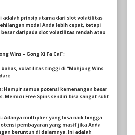
Ini adalah prinsip utama dari slot volatilitas
kehilangan modal Anda lebih cepat, tetapi
 besar daripada slot volatilitas rendah atau
ong Wins – Gong Xi Fa Cai”:
 bahas, volatilitas tinggi di “Mahjong Wins –
dari:
s
: Hampir semua potensi kemenangan besar
ns. Memicu Free Spins sendiri bisa sangat sulit
s
: Adanya multiplier yang bisa naik hingga
potensi pembayaran yang masif jika Anda
an beruntun di dalamnya. Ini adalah