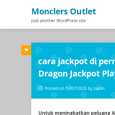
Skip
Monclers Outlet
to
content
Just another WordPress site
flag
cara jackpot di per
Dragon Jackpot Pla
Posted on
17/07/2025
by
Justin
access_time
Untuk meningkatkan peluang An