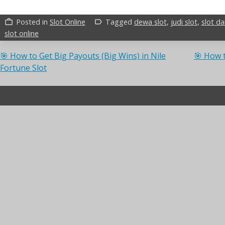
Posted in
Slot Online
Tagged
dewa slot
,
judi slot
,
slot d
work_outline
label_outline
slot online
Post
🎯 How to Get Big Payouts (Big Wins) in Nile
🎯 How t
Fortune Slot
navigation