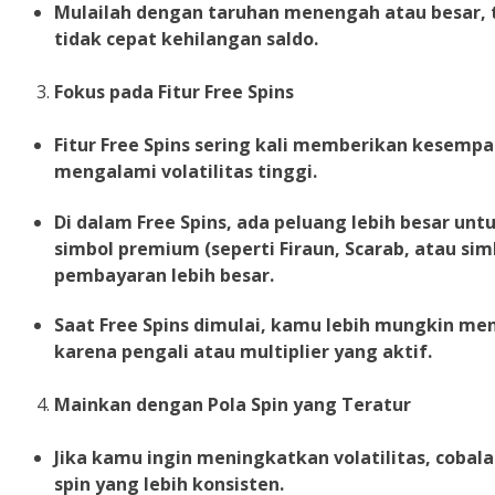
Mulailah dengan taruhan
menengah atau besar
,
tidak cepat kehilangan saldo.
Fokus pada Fitur Free Spins
Fitur
Free Spins
sering kali memberikan kesempat
mengalami
volatilitas tinggi
.
Di dalam
Free Spins
, ada peluang lebih besar u
simbol premium
(seperti Firaun, Scarab, atau s
pembayaran lebih besar.
Saat Free Spins dimulai, kamu lebih mungkin men
karena pengali atau multiplier yang aktif.
Mainkan dengan Pola Spin yang Teratur
Jika kamu ingin meningkatkan volatilitas, coba
spin yang lebih konsisten
.