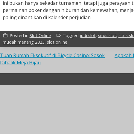
ini bukan hanya sekadar turnamen, tetapi juga perayaa
permainan poker dengan hiburan dan kemewahan, menjad
paling dinantikan di kalender perjudian.
Posted in
Slot Online
Tagged
judi slot
,
situs slot
,
situs sl
work_outline
label_outline
mudah menang 2023
,
slot online
Post
Tuan Rumah Eksekutif di Bicycle Casino: Sosok
Apakah Pe
Dibalik Meja Hijau
navigation