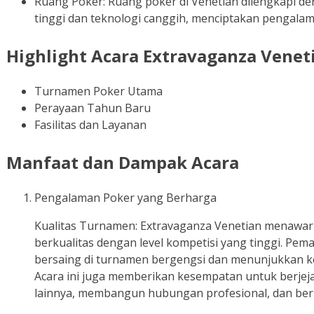
Ruang Poker: Ruang poker di Venetian dilengkapi de
tinggi dan teknologi canggih, menciptakan pengala
Highlight Acara Extravaganza Venet
Turnamen Poker Utama
Perayaan Tahun Baru
Fasilitas dan Layanan
Manfaat dan Dampak Acara
Pengalaman Poker yang Berharga
Kualitas Turnamen: Extravaganza Venetian menawa
berkualitas dengan level kompetisi yang tinggi. Pe
bersaing di turnamen bergengsi dan menunjukkan k
Acara ini juga memberikan kesempatan untuk berje
lainnya, membangun hubungan profesional, dan ber