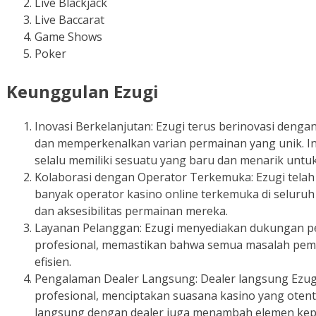
Live Blackjack
Live Baccarat
Game Shows
Poker
Keunggulan Ezugi
Inovasi Berkelanjutan: Ezugi terus berinovasi denga
dan memperkenalkan varian permainan yang unik. I
selalu memiliki sesuatu yang baru dan menarik untuk
Kolaborasi dengan Operator Terkemuka: Ezugi telah
banyak operator kasino online terkemuka di seluru
dan aksesibilitas permainan mereka.
Layanan Pelanggan: Ezugi menyediakan dukungan p
profesional, memastikan bahwa semua masalah pema
efisien.
Pengalaman Dealer Langsung: Dealer langsung Ezugi
profesional, menciptakan suasana kasino yang oten
langsung dengan dealer juga menambah elemen kepe