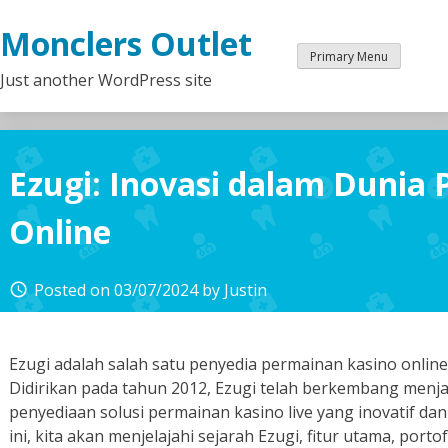
Skip
Monclers Outlet
to
content
Primary Menu
Just another WordPress site
Ezugi: Inovasi dalam Dunia 
Online
Posted on
03/07/2024
by
Justin
access_time
Ezugi adalah salah satu penyedia permainan kasino online 
Didirikan pada tahun 2012, Ezugi telah berkembang menj
penyediaan solusi permainan kasino live yang inovatif dan 
ini, kita akan menjelajahi sejarah Ezugi, fitur utama, por