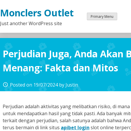
Skip
Monclers Outlet
to
content
Primary Menu
Just another WordPress site
Perjudian Juga, Anda Akan 
Menang: Fakta dan Mitos
Posted on
19/07/2024
by
Justin
access_time
Perjudian adalah aktivitas yang melibatkan risiko, di m
untuk mendapatkan hasil yang tidak pasti. Ada banyak m
terkait dengan perjudian, salah satunya adalah bahwa An
terus bermain di link situs
apibet login
slot online terperc