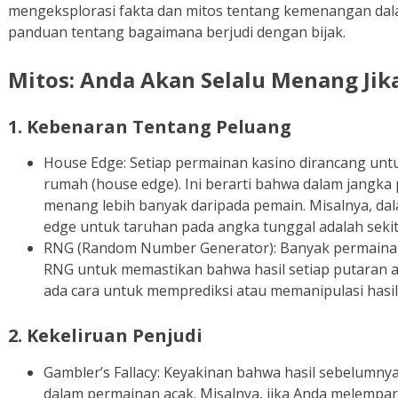
mengeksplorasi fakta dan mitos tentang kemenangan da
panduan tentang bagaimana berjudi dengan bijak.
Mitos: Anda Akan Selalu Menang Jik
1. Kebenaran Tentang Peluang
House Edge: Setiap permainan kasino dirancang un
rumah (house edge). Ini berarti bahwa dalam jangka 
menang lebih banyak daripada pemain. Misalnya, da
edge untuk taruhan pada angka tunggal adalah sekit
RNG (Random Number Generator): Banyak permaina
RNG untuk memastikan bahwa hasil setiap putaran ada
ada cara untuk memprediksi atau memanipulasi hasi
2. Kekeliruan Penjudi
Gambler’s Fallacy: Keyakinan bahwa hasil sebelumn
dalam permainan acak. Misalnya, jika Anda melempa