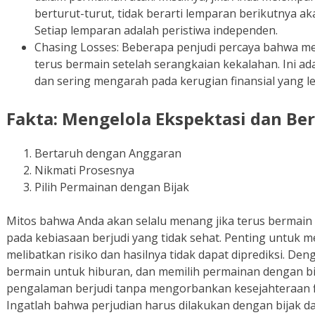
berturut-turut, tidak berarti lemparan berikutnya a
Setiap lemparan adalah peristiwa independen.
Chasing Losses: Beberapa penjudi percaya bahwa m
terus bermain setelah serangkaian kekalahan. Ini a
dan sering mengarah pada kerugian finansial yang le
Fakta: Mengelola Ekspektasi dan Be
Bertaruh dengan Anggaran
Nikmati Prosesnya
Pilih Permainan dengan Bijak
Mitos bahwa Anda akan selalu menang jika terus bermain
pada kebiasaan berjudi yang tidak sehat. Penting untuk
melibatkan risiko dan hasilnya tidak dapat diprediksi. D
bermain untuk hiburan, dan memilih permainan dengan bi
pengalaman berjudi tanpa mengorbankan kesejahteraan fi
Ingatlah bahwa perjudian harus dilakukan dengan bijak d