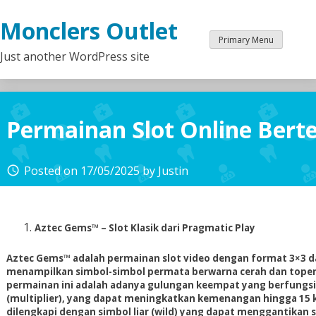
Skip
Monclers Outlet
to
content
Primary Menu
Just another WordPress site
Permainan Slot Online Bert
Posted on
17/05/2025
by
Justin
access_time
Aztec Gems™ – Slot Klasik dari Pragmatic Play
Aztec Gems™
adalah permainan slot video dengan format 3×3 d
menampilkan simbol-simbol permata berwarna cerah dan topeng
permainan ini adalah adanya gulungan keempat yang berfungs
(multiplier), yang dapat meningkatkan kemenangan hingga 15 kal
dilengkapi dengan simbol liar (wild) yang dapat menggantikan