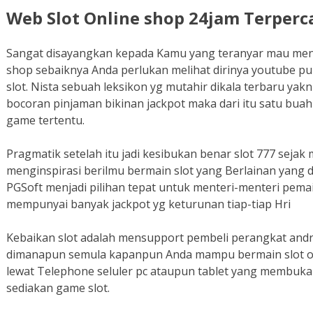
Web Slot Online shop 24jam Terperc
Sangat disayangkan kepada Kamu yang teranyar mau menc
shop sebaiknya Anda perlukan melihat dirinya youtube pun
slot. Nista sebuah leksikon yg mutahir dikala terbaru yakni
bocoran pinjaman bikinan jackpot maka dari itu satu buah
game tertentu.
Pragmatik setelah itu jadi kesibukan benar slot 777 seja
menginspirasi berilmu bermain slot yang Berlainan yang d
PGSoft menjadi pilihan tepat untuk menteri-menteri pema
mempunyai banyak jackpot yg keturunan tiap-tiap Hri
Kebaikan slot adalah mensupport pembeli perangkat and
dimanapun semula kapanpun Anda mampu bermain slot onl
lewat Telephone seluler pc ataupun tablet yang membuka 
sediakan game slot.