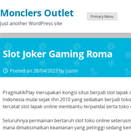
Skip
Monclers Outlet
to
content
Primary Menu
Just another WordPress site
Slot Joker Gaming Roma
Posted on
28/04/2022
by
Justin
access_time
PragmatikPlay merupakan kongsi situs berjudi slot lapak o
Indonesia mulai sejak thn 2010 yang sediakan berjudi tok
tercatat slot lapak online membantu terpandai serta toko
Seluruhnya permainan bertaruh slot toko online seteru
mana dimaksimalkan keamanan yang petinggi sedang ke