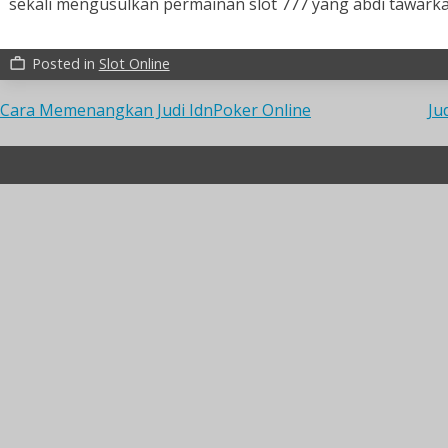
sekali mengusulkan permainan slot 777 yang abdi tawarka
Posted in
Slot Online
work_outline
Post
Cara Memenangkan Judi IdnPoker Online
Ju
navigation