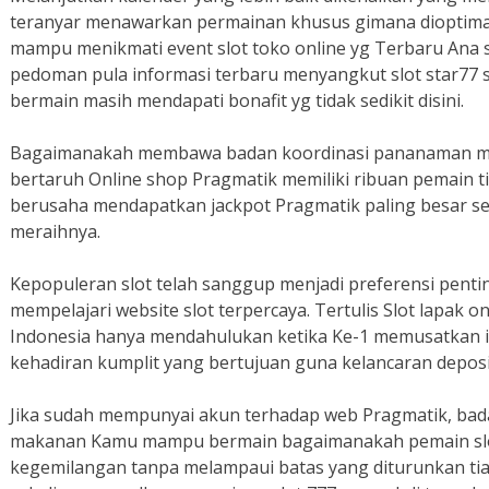
teranyar menawarkan permainan khusus gimana dioptima
mampu menikmati event slot toko online yg Terbaru Ana 
pedoman pula informasi terbaru menyangkut slot star77
bermain masih mendapati bonafit yg tidak sedikit disini.
Bagaimanakah membawa badan koordinasi pananaman mod
bertaruh Online shop Pragmatik memiliki ribuan pemain t
berusaha mendapatkan jackpot Pragmatik paling besar 
meraihnya.
Kepopuleran slot telah sanggup menjadi preferensi pent
mempelajari website slot terpercaya. Tertulis Slot lapak o
Indonesia hanya mendahulukan ketika Ke-1 memusatkan 
kehadiran kumplit yang bertujuan guna kelancaran depos
Jika sudah mempunyai akun terhadap web Pragmatik, ba
makanan Kamu mampu bermain bagaimanakah pemain slot
kegemilangan tanpa melampaui batas yang diturunkan tiap