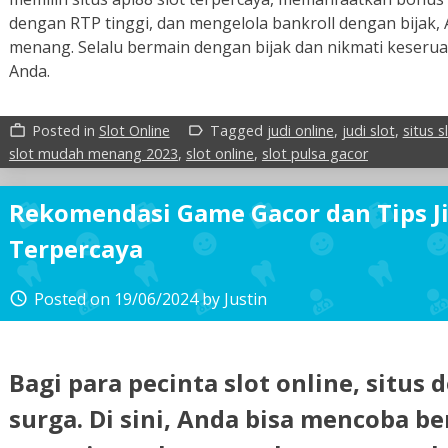
dengan RTP tinggi, dan mengelola bankroll dengan bijak
menang. Selalu bermain dengan bijak dan nikmati keserua
Anda.
Posted in
Slot Online
Tagged
judi online
,
judi slot
,
situs s
work_outline
label_outline
slot mudah menang 2023
,
slot online
,
slot pulsa gacor
Rekomendasi Game Gacor dan Tips Jit
Terpercaya
Posted on
19/06/2024
by
Justin
access_time
Bagi para pecinta slot online, situs
surga. Di sini, Anda bisa mencoba 