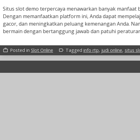
Situs slot demo terpercaya menawarkan banyak manfaat bag
Dengan memanfaatkan platform ini, Anda dapat mempela
gacor, dan meningkatkan peluang kemenangan Anda. Namu
bermain dengan bertanggung jawab dan patuhi peraturan 
Posted in
Slot Online
Tagged
info rtp
,
judi online
,
situs sl
work_outline
label_outline