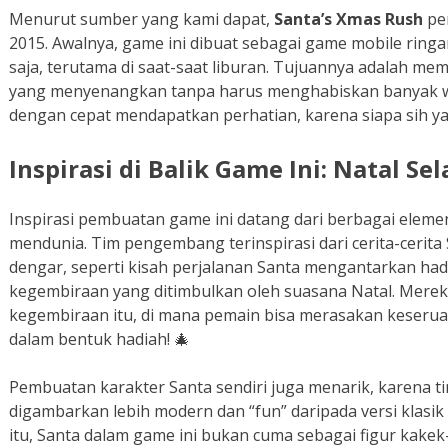
Menurut sumber yang kami dapat,
Santa’s Xmas Rush
per
2015. Awalnya, game ini dibuat sebagai game mobile ring
saja, terutama di saat-saat liburan. Tujuannya adalah 
yang menyenangkan tanpa harus menghabiskan banyak wa
dengan cepat mendapatkan perhatian, karena siapa sih y
Inspirasi di Balik Game Ini: Natal Se
Inspirasi pembuatan game ini datang dari berbagai elem
mendunia. Tim pengembang terinspirasi dari cerita-cerita 
dengar, seperti kisah perjalanan Santa mengantarkan hadi
kegembiraan yang ditimbulkan oleh suasana Natal. Mere
kegembiraan itu, di mana pemain bisa merasakan keser
dalam bentuk hadiah! 🎄
Pembuatan karakter Santa sendiri juga menarik, karena 
digambarkan lebih modern dan “fun” daripada versi klasik y
itu, Santa dalam game ini bukan cuma sebagai figur kake