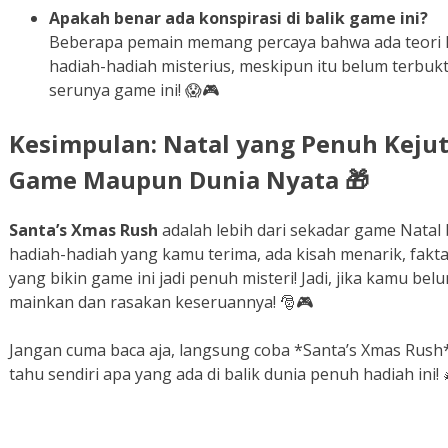
Apakah benar ada konspirasi di balik game ini?
Beberapa pemain memang percaya bahwa ada teori ko
hadiah-hadiah misterius, meskipun itu belum terbu
serunya game ini! 😱🎮
Kesimpulan: Natal yang Penuh Kejut
Game Maupun Dunia Nyata 🎁
Santa’s Xmas Rush
adalah lebih dari sekadar game Natal 
hadiah-hadiah yang kamu terima, ada kisah menarik, fakta
yang bikin game ini jadi penuh misteri! Jadi, jika kamu be
mainkan dan rasakan keseruannya! 🎅🎮
Jangan cuma baca aja, langsung coba *Santa’s Xmas Rush
tahu sendiri apa yang ada di balik dunia penuh hadiah ini! 