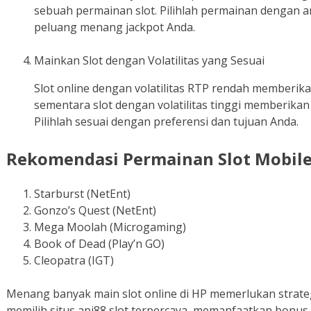
sebuah permainan slot. Pilihlah permainan dengan a
peluang menang jackpot Anda.
Mainkan Slot dengan Volatilitas yang Sesuai
Slot online dengan volatilitas RTP rendah memberika
sementara slot dengan volatilitas tinggi memberika
Pilihlah sesuai dengan preferensi dan tujuan Anda.
Rekomendasi Permainan Slot Mobile
Starburst (NetEnt)
Gonzo’s Quest (NetEnt)
Mega Moolah (Microgaming)
Book of Dead (Play’n GO)
Cleopatra (IGT)
Menang banyak main slot online di HP memerlukan strate
memilih situs api88 slot terpercaya, memanfaatkan bonu