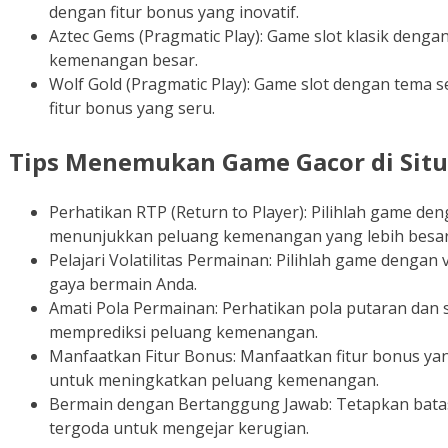
dengan fitur bonus yang inovatif.
Aztec Gems (Pragmatic Play): Game slot klasik deng
kemenangan besar.
Wolf Gold (Pragmatic Play): Game slot dengan tema s
fitur bonus yang seru.
Tips Menemukan Game Gacor di Situ
Perhatikan RTP (Return to Player): Pilihlah game den
menunjukkan peluang kemenangan yang lebih besar
Pelajari Volatilitas Permainan: Pilihlah game dengan 
gaya bermain Anda.
Amati Pola Permainan: Perhatikan pola putaran dan
memprediksi peluang kemenangan.
Manfaatkan Fitur Bonus: Manfaatkan fitur bonus ya
untuk meningkatkan peluang kemenangan.
Bermain dengan Bertanggung Jawab: Tetapkan batas
tergoda untuk mengejar kerugian.