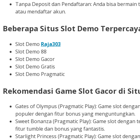
Tanpa Deposit dan Pendaftaran: Anda bisa bermain 
atau mendaftar akun.
Beberapa Situs Slot Demo Terpercay
Slot Demo
Raja303
Slot Demo 88
Slot Demo Gacor
Slot Demo Gratis
Slot Demo Pragmatic
Rekomendasi Game Slot Gacor di Si
Gates of Olympus (Pragmatic Play): Game slot denga
populer dengan fitur bonus yang menguntungkan.
Sweet Bonanza (Pragmatic Play): Game slot dengan
fitur tumble dan bonus yang fantastis.
Starlight Princess (Pragmatic Play): Game slot denga