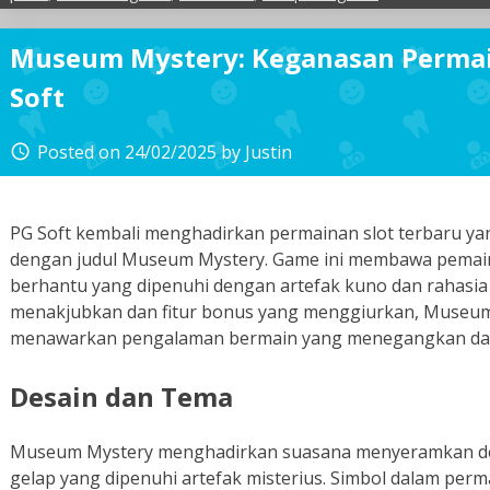
Museum Mystery: Keganasan Permai
Soft
Posted on
24/02/2025
by
Justin
access_time
PG Soft kembali menghadirkan permainan slot terbaru ya
dengan judul Museum Mystery. Game ini membawa pema
berhantu yang dipenuhi dengan artefak kuno dan rahasia
menakjubkan dan fitur bonus yang menggiurkan, Museum
menawarkan pengalaman bermain yang menegangkan dan 
Desain dan Tema
Museum Mystery menghadirkan suasana menyeramkan de
gelap yang dipenuhi artefak misterius. Simbol dalam pe