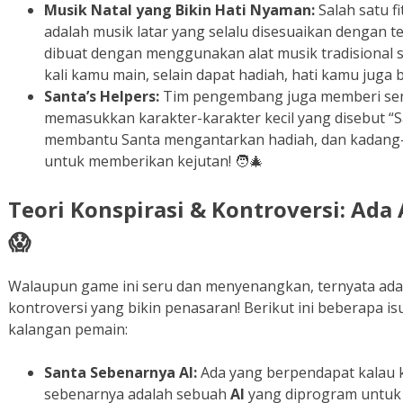
Musik Natal yang Bikin Hati Nyaman:
Salah satu f
adalah musik latar yang selalu disesuaikan dengan te
dibuat dengan menggunakan alat musik tradisional sep
kali kamu main, selain dapat hadiah, hati kamu juga 
Santa’s Helpers:
Tim pengembang juga memberi sen
memasukkan karakter-karakter kecil yang disebut “S
membantu Santa mengantarkan hadiah, dan kadang-k
untuk memberikan kejutan! 🧑‍🎄
Teori Konspirasi & Kontroversi: Ada 
😱
Walaupun game ini seru dan menyenangkan, ternyata ada 
kontroversi yang bikin penasaran! Berikut ini beberapa is
kalangan pemain:
Santa Sebenarnya AI:
Ada yang berpendapat kalau k
sebenarnya adalah sebuah
AI
yang diprogram untuk