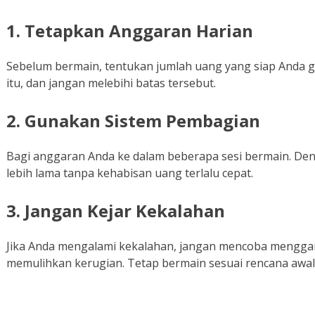
1. Tetapkan Anggaran Harian
Sebelum bermain, tentukan jumlah uang yang siap Anda g
itu, dan jangan melebihi batas tersebut.
2. Gunakan Sistem Pembagian
Bagi anggaran Anda ke dalam beberapa sesi bermain. Den
lebih lama tanpa kehabisan uang terlalu cepat.
3. Jangan Kejar Kekalahan
Jika Anda mengalami kekalahan, jangan mencoba mengga
memulihkan kerugian. Tetap bermain sesuai rencana awal