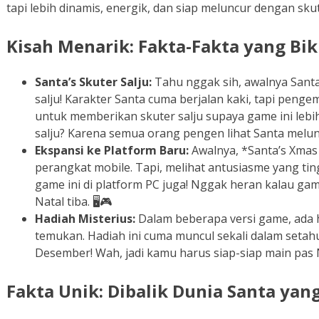
tapi lebih dinamis, energik, dan siap meluncur dengan skut
Kisah Menarik: Fakta-Fakta yang Bik
Santa’s Skuter Salju:
Tahu nggak sih, awalnya Santa
salju! Karakter Santa cuma berjalan kaki, tapi pe
untuk memberikan skuter salju supaya game ini lebi
salju? Karena semua orang pengen lihat Santa melun
Ekspansi ke Platform Baru:
Awalnya, *Santa’s Xmas
perangkat mobile. Tapi, melihat antusiasme yang ti
game ini di platform PC juga! Nggak heran kalau game
Natal tiba. 🖥️🎮
Hadiah Misterius:
Dalam beberapa versi game, ada 
temukan. Hadiah ini cuma muncul sekali dalam setahu
Desember! Wah, jadi kamu harus siap-siap main pas N
Fakta Unik: Dibalik Dunia Santa yan