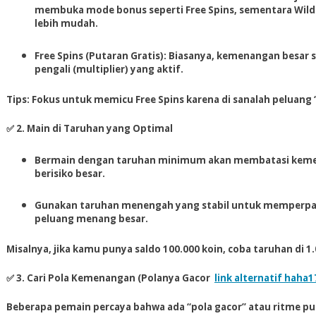
membuka mode bonus seperti Free Spins, sementara Wi
lebih mudah.
Free Spins (Putaran Gratis)
: Biasanya, kemenangan besar se
pengali (multiplier) yang aktif.
Tips:
Fokus untuk memicu Free Spins karena di sanalah peluang “
✅
2. Main di Taruhan yang Optimal
Bermain dengan
taruhan minimum
akan membatasi kemen
berisiko besar.
Gunakan taruhan menengah
yang stabil untuk memperp
peluang menang besar.
Misalnya, jika kamu punya saldo 100.000 koin, coba taruhan di 1
✅
3. Cari Pola Kemenangan (Polanya Gacor
link alternatif haha
Beberapa pemain percaya bahwa ada “pola gacor” atau
ritme pu