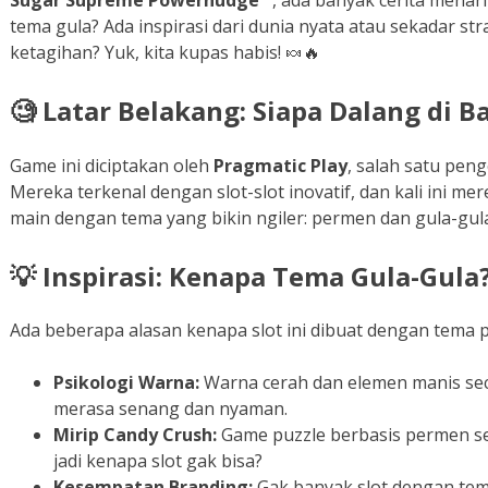
tema gula? Ada inspirasi dari dunia nyata atau sekadar str
ketagihan? Yuk, kita kupas habis! 🍬🔥
🧐 Latar Belakang: Siapa Dalang di Ba
Game ini diciptakan oleh
Pragmatic Play
, salah satu pen
Mereka terkenal dengan slot-slot inovatif, dan kali ini 
main dengan tema yang bikin ngiler: permen dan gula-gul
💡 Inspirasi: Kenapa Tema Gula-Gula
Ada beberapa alasan kenapa slot ini dibuat dengan tema
Psikologi Warna:
Warna cerah dan elemen manis seca
merasa senang dan nyaman.
Mirip Candy Crush:
Game puzzle berbasis permen se
jadi kenapa slot gak bisa?
Kesempatan Branding:
Gak banyak slot dengan tema