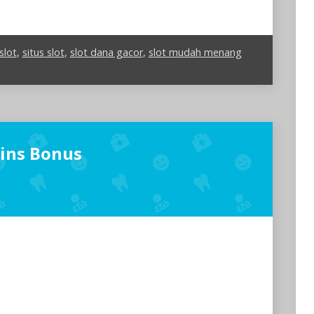
slot
,
situs slot
,
slot dana gacor
,
slot mudah menang
ins Bonus