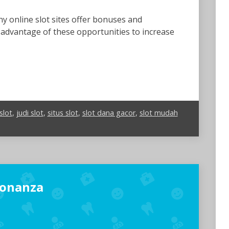
 online slot sites offer bonuses and
 advantage of these opportunities to increase
slot
,
judi slot
,
situs slot
,
slot dana gacor
,
slot mudah
Bonanza