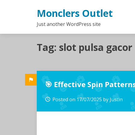
Skip
Monclers Outlet
to
content
Just another WordPress site
Tag:
slot pulsa gacor
flag
🎯 Effective Spin Pattern
Posted on
17/07/2025
by
Justin
access_time