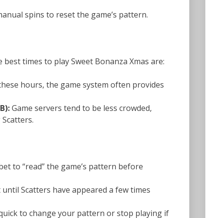
anual spins to reset the game’s pattern.
e best times to play Sweet Bonanza Xmas are:
hese hours, the game system often provides
B):
Game servers tend to be less crowded,
 Scatters.
bet to “read” the game’s pattern before
 until Scatters have appeared a few times
quick to change your pattern or stop playing if