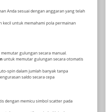
uhan Anda sesuai dengan anggaran yang telah
an kecil untuk memahami pola permainan
 memutar gulungan secara manual.
in
untuk memutar gulungan secara otomatis
uto-spin dalam jumlah banyak tanpa
engurasan saldo secara cepa
tis dengan memicu simbol scatter pada