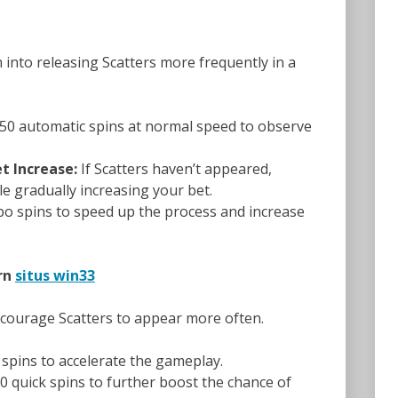
 into releasing Scatters more frequently in a
 50 automatic spins at normal speed to observe
t Increase:
If Scatters haven’t appeared,
e gradually increasing your bet.
bo spins to speed up the process and increase
rn
situs win33
ncourage Scatters to appear more often.
spins to accelerate the gameplay.
 quick spins to further boost the chance of