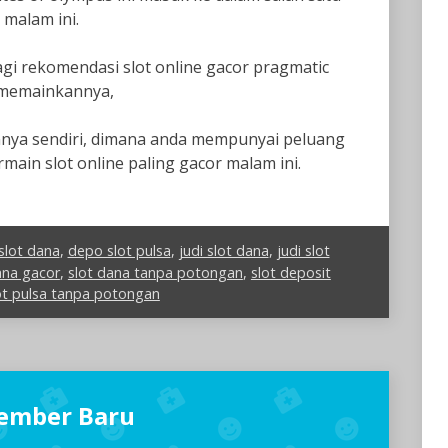
 malam ini.
gi rekomendasi slot online gacor pragmatic
n memainkannya,
nya sendiri, dimana anda mempunyai peluang
ain slot online paling gacor malam ini.
slot dana
,
depo slot pulsa
,
judi slot dana
,
judi slot
ana gacor
,
slot dana tanpa potongan
,
slot deposit
ot pulsa tanpa potongan
Member Baru