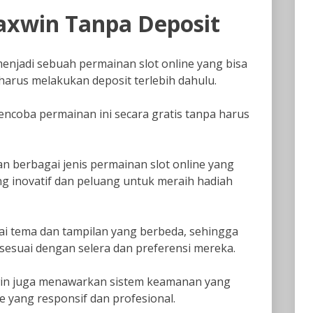
axwin Tanpa Deposit
enjadi sebuah permainan slot online yang bisa
harus melakukan deposit terlebih dahulu.
encoba permainan ini secara gratis tanpa harus
 berbagai jenis permainan slot online yang
ang inovatif dan peluang untuk meraih hadiah
ai tema dan tampilan yang berbeda, sehingga
esuai dengan selera dan preferensi mereka.
xwin juga menawarkan sistem keamanan yang
e yang responsif dan profesional.