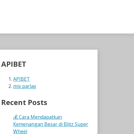
APIBET
APIBET
mix parlay
Recent Posts
💰 Cara Mendapatkan
Kemenangan Besar di Blitz Super
Wheel