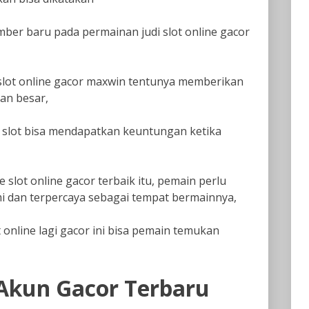
mber baru pada permainan judi slot online gacor
slot online gacor maxwin tentunya memberikan
an besar,
n slot bisa mendapatkan keuntungan ketika
lot online gacor terbaik itu, pemain perlu
smi dan terpercaya sebagai tempat bermainnya,
online lagi gacor ini bisa pemain temukan
 Akun Gacor Terbaru