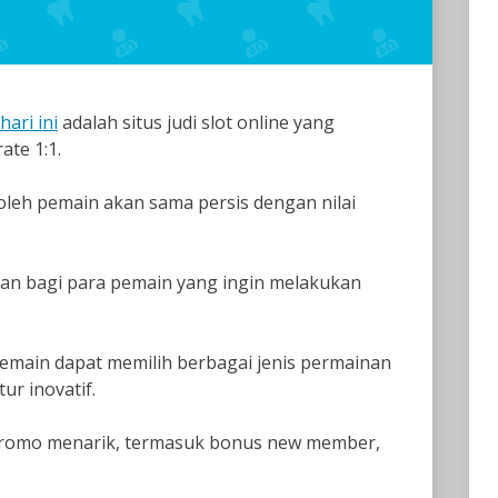
hari ini
adalah situs judi slot online yang
ate 1:1.
 oleh pemain akan sama persis dengan nilai
han bagi para pemain yang ingin melakukan
pemain dapat memilih berbagai jenis permainan
ur inovatif.
 promo menarik, termasuk bonus new member,