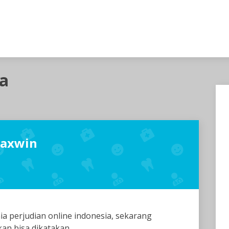
sa
Maxwin
nia perjudian online indonesia, sekarang
kan bisa dikatakan