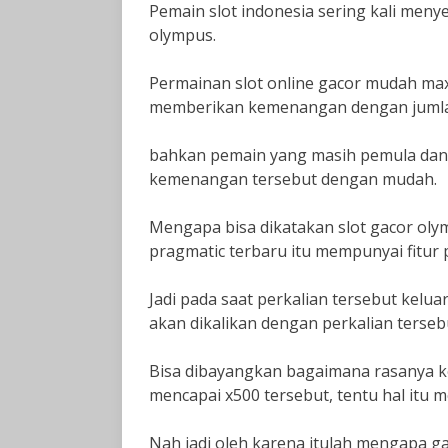
Pemain slot indonesia sering kali meny
olympus.
Permainan slot online gacor mudah max
memberikan kemenangan dengan jumla
bahkan pemain yang masih pemula dan
kemenangan tersebut dengan mudah.
Mengapa bisa dikatakan slot gacor ol
pragmatic terbaru itu mempunyai fitur p
Jadi pada saat perkalian tersebut kel
akan dikalikan dengan perkalian terseb
Bisa dibayangkan bagaimana rasanya k
mencapai x500 tersebut, tentu hal itu
Nah jadi oleh karena itulah mengapa ga