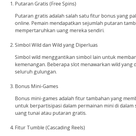
Putaran Gratis (Free Spins)
Putaran gratis adalah salah satu fitur bonus yang pa
online. Pemain mendapatkan sejumlah putaran tamb
mempertaruhkan uang mereka sendiri.
Simbol Wild dan Wild yang Diperluas
Simbol wild menggantikan simbol lain untuk memb
kemenangan. Beberapa slot menawarkan wild yang d
seluruh gulungan.
Bonus Mini-Games
Bonus mini-games adalah fitur tambahan yang mem
untuk berpartisipasi dalam permainan mini di dalam s
uang tunai atau putaran gratis.
Fitur Tumble (Cascading Reels)