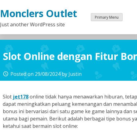
Skip
Monclers Outlet
to
content
Primary Menu
Just another WordPress site
Slot Online dengan Fitur Bo
Posted on
29/08/2024
by
Justin
access_time
Slot
jet178
online tidak hanya menawarkan hiburan, tetapi
dapat meningkatkan peluang kemenangan dan menambah k
bonus ini bervariasi dari satu game ke game lainnya dan se
utama bagi pemain. Berikut adalah berbagai tipe bonus y
ketahui saat bermain slot online: