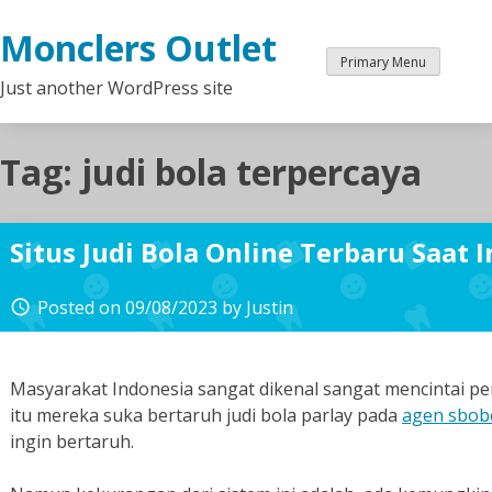
Skip
Monclers Outlet
to
content
Primary Menu
Just another WordPress site
Tag:
judi bola terpercaya
Situs Judi Bola Online Terbaru Saat I
Posted on
09/08/2023
by
Justin
access_time
Masyarakat Indonesia sangat dikenal sangat mencintai p
itu mereka suka bertaruh judi bola parlay pada
agen sbob
ingin bertaruh.